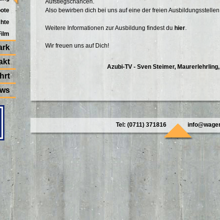
Aufstiegschancen.
bote
Also bewirben dich bei uns auf eine der freien Ausbildungsstellen
chte
Weitere Informationen zur Ausbildung findest du
hier
.
Film
Wir freuen uns auf Dich!
ark
akt
Azubi-TV - Sven Steimer, Maurerlehrling,
hrt
ws
Tel: (0711) 371816
info@wager