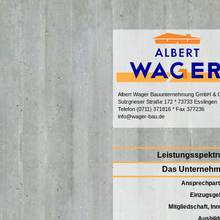
Albert Wager Bauunternehmung GmbH & 
Sulzgrieser Straße 172 * 73733 Esslingen
Telefon (0711) 371816 * Fax 377236
info@wager-bau.de
Leistungsspekt
Das Unterneh
Ansprechpart
Einzugsge
Mitgliedschaft, In
Ausbild