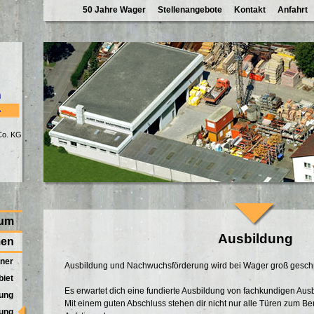
50 Jahre Wager
Stellenangebote
Kontakt
Anfahrt
Co. KG
rum
Ausbildung
men
ner
Ausbildung und Nachwuchsförderung wird bei Wager groß gesch
biet
Es erwartet dich eine fundierte Ausbildung von fachkundigen Ausb
nung
Mit einem guten Abschluss stehen dir nicht nur alle Türen zum Be
ung