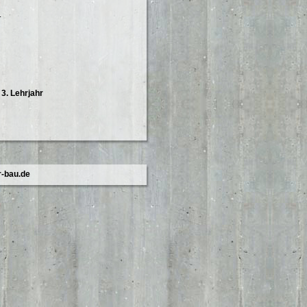
.
 3. Lehrjahr
-bau.de