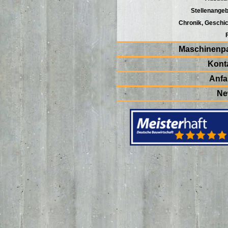
Stellenange
Chronik, Geschi
Maschinenp
Kont
Anfa
Ne